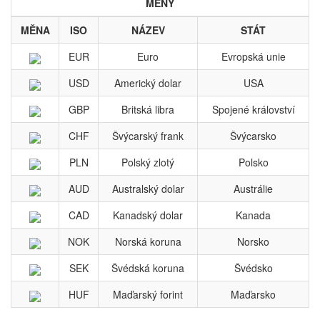
MĚNY
MĚNA
ISO
NÁZEV
STÁT
EUR
Euro
Evropská unie
USD
Americký dolar
USA
GBP
Britská libra
Spojené království
CHF
Švýcarský frank
Švýcarsko
PLN
Polský zlotý
Polsko
AUD
Australský dolar
Austrálie
CAD
Kanadský dolar
Kanada
NOK
Norská koruna
Norsko
SEK
Švédská koruna
Švédsko
HUF
Maďarský forint
Maďarsko