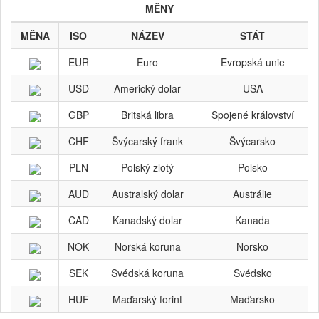
MĚNY
MĚNA
ISO
NÁZEV
STÁT
EUR
Euro
Evropská unie
USD
Americký dolar
USA
GBP
Britská libra
Spojené království
CHF
Švýcarský frank
Švýcarsko
PLN
Polský zlotý
Polsko
AUD
Australský dolar
Austrálie
CAD
Kanadský dolar
Kanada
NOK
Norská koruna
Norsko
SEK
Švédská koruna
Švédsko
HUF
Maďarský forint
Maďarsko