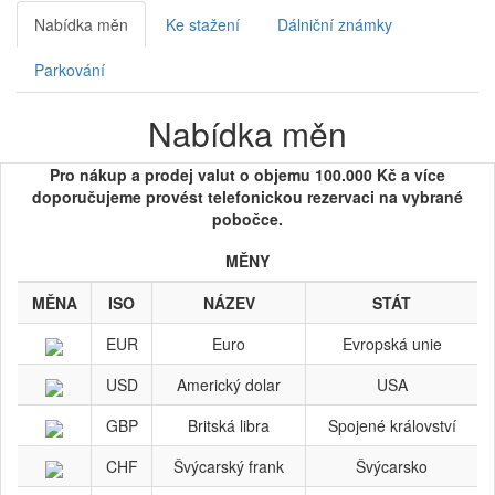
Nabídka měn
Ke stažení
Dálniční známky
Parkování
Nabídka měn
Pro nákup a prodej valut o objemu 100.000 Kč a více
doporučujeme provést telefonickou rezervaci na vybrané
pobočce.
MĚNY
MĚNA
ISO
NÁZEV
STÁT
EUR
Euro
Evropská unie
USD
Americký dolar
USA
GBP
Britská libra
Spojené království
CHF
Švýcarský frank
Švýcarsko