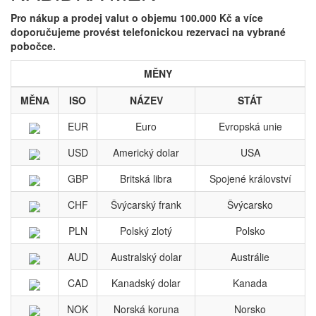
Pro nákup a prodej valut o objemu 100.000 Kč a více
doporučujeme provést telefonickou rezervaci na vybrané
pobočce.
MĚNY
MĚNA
ISO
NÁZEV
STÁT
EUR
Euro
Evropská unie
USD
Americký dolar
USA
GBP
Britská libra
Spojené království
CHF
Švýcarský frank
Švýcarsko
PLN
Polský zlotý
Polsko
AUD
Australský dolar
Austrálie
CAD
Kanadský dolar
Kanada
NOK
Norská koruna
Norsko