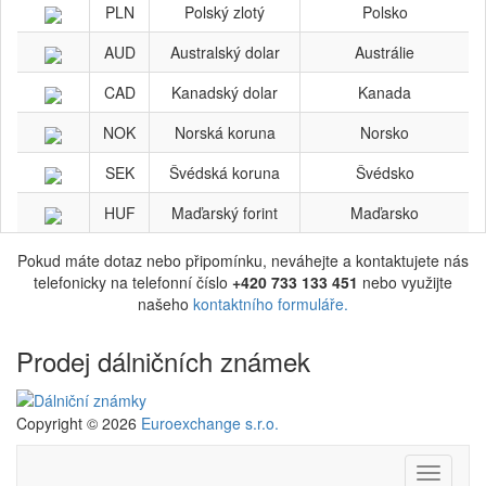
PLN
Polský zlotý
Polsko
AUD
Australský dolar
Austrálie
CAD
Kanadský dolar
Kanada
NOK
Norská koruna
Norsko
SEK
Švédská koruna
Švédsko
HUF
Maďarský forint
Maďarsko
Pokud máte dotaz nebo připomínku, neváhejte a kontaktujete nás
telefonicky na telefonní číslo
+420 733 133 451
nebo využijte
našeho
kontaktního formuláře.
Prodej dálničních známek
Copyright © 2026
Euroexchange s.r.o.
Navigac