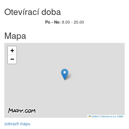
Otevírací doba
Po - Ne:
8.00 - 20.00
Mapa
+
−
Leaflet
|
© Seznam.cz a.s. a další
zobrazit mapu