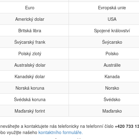
Euro
Evropská unie
Americký dolar
USA
Britská libra
Spojené království
Švýcarský frank
Švýcarsko
Polský zlotý
Polsko
Australský dolar
Austrálie
Kanadský dolar
Kanada
Norská koruna
Norsko
Švédská koruna
Švédsko
Maďarský forint
Maďarsko
eváhejte a kontaktujete nás telefonicky na telefonní číslo
+420 733 1
bo využijte našeho
kontaktního formuláře.