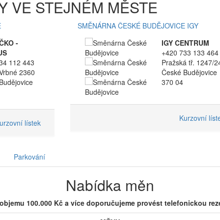
Y VE STEJNÉM MĚSTE
E
SMĚNÁRNA ČESKÉ BUDĚJOVICE IGY
ČKO -
IGY CENTRUM
US
+420 733 133 464
34 112 443
Pražská tř. 1247/2
Vrbné 2360
České Budějovice
Budějovice
370 04
Kurzovní líst
urzovní lístek
Parkování
Nabídka měn
 objemu 100.000 Kč a více doporučujeme provést telefonickou re