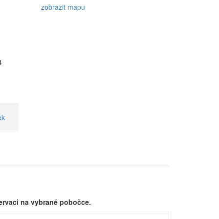
zobrazit mapu
4
ek
zervaci na vybrané pobočce.