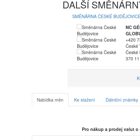
DALŠÍ SMĚNÁRN
SMĚNÁRNA ČESKÉ BUDĚJOVIC
NC GÉ
GLOB
+420 7
České 
České 
370 11
K
Nabídka měn
Ke stažení
Dálniční známky
Pro nákup a prodej valut o