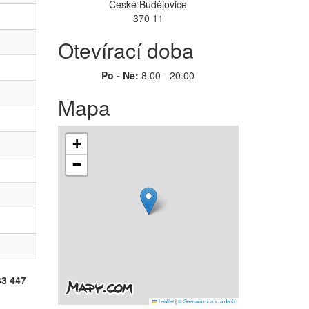
České Budějovice
370 11
Otevírací doba
Po - Ne:
8.00 - 20.00
Mapa
+
−
33 447
Leaflet
|
© Seznam.cz a.s. a další