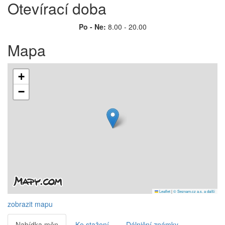
Otevírací doba
Po - Ne:
8.00 - 20.00
Mapa
+
−
Leaflet
|
© Seznam.cz a.s. a další
zobrazit mapu
Nabídka měn
Ke stažení
Dálniční známky