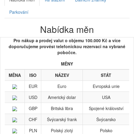
Parkování
Nabídka měn
Pro nákup a prodej valut o objemu 100.000 Kč a více
doporučujeme provést telefonickou rezervaci na vybrané
pobočce.
MĚNY
MĚNA
ISO
NÁZEV
STÁT
EUR
Euro
Evropská unie
USD
Americký dolar
USA
GBP
Britská libra
Spojené království
CHF
Švýcarský frank
Švýcarsko
PLN
Polský zlotý
Polsko