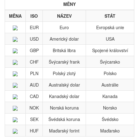
MĚNY
MĚNA
ISO
NÁZEV
STÁT
EUR
Euro
Evropská unie
USD
Americký dolar
USA
GBP
Britská libra
Spojené království
CHF
Švýcarský frank
Švýcarsko
PLN
Polský zlotý
Polsko
AUD
Australský dolar
Austrálie
CAD
Kanadský dolar
Kanada
NOK
Norská koruna
Norsko
SEK
Švédská koruna
Švédsko
HUF
Maďarský forint
Maďarsko